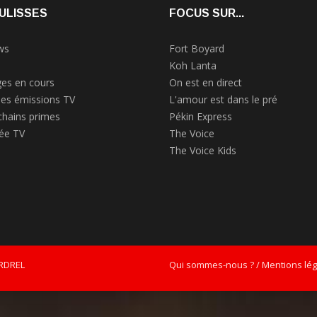
ULISSES
FOCUS SUR...
ws
Fort Boyard
Koh Lanta
es en cours
On est en direct
des émissions TV
L'amour est dans le pré
chains primes
Pékin Express
rée TV
The Voice
The Voice Kids
ERDREL
Qui sommes-nous ? / Mentions léga