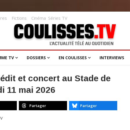
res
Fictions
Cinéma
Séries TV
MME TV
DOSSIERS
EN COULISSES
INTERVIEWS
édit et concert au Stade de
di 11 mai 2026
Partager
Partager
TV