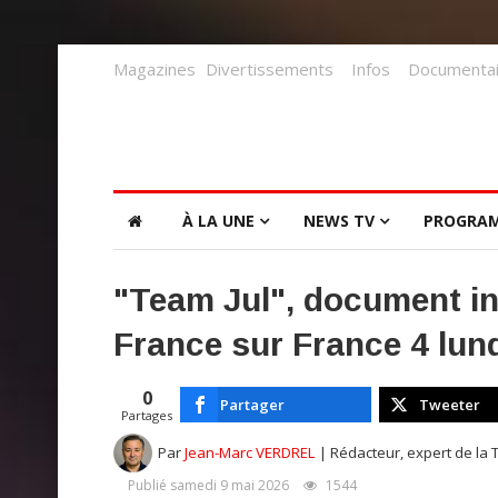
Magazines
Divertissements
Infos
Documentai
À LA UNE
NEWS TV
PROGRA
"Team Jul", document in
France sur France 4 lun
0
Partager
Tweeter
Partages
Par
Jean-Marc VERDREL
| Rédacteur, expert de la 
Publié samedi 9 mai 2026
1544