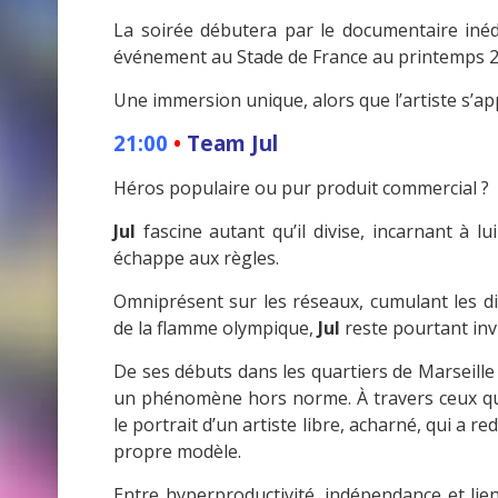
La soirée débutera par le documentaire inédi
événement au Stade de France au printemps 2
Une immersion unique, alors que l’artiste s’a
21:00
•
Team Jul
Héros populaire ou pur produit commercial ?
Jul
fascine autant qu’il divise, incarnant à l
échappe aux règles.
Omniprésent sur les réseaux, cumulant les dis
de la flamme olympique,
Jul
reste pourtant invi
De ses débuts dans les quartiers de Marseill
un phénomène hors norme. À travers ceux qu
le portrait d’un artiste libre, acharné, qui a r
propre modèle.
Entre hyperproductivité, indépendance et lie