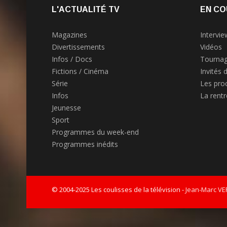
L'ACTUALITÉ TV
EN CO
Magazines
Intervie
Divertissements
Vidéos
Infos / Docs
Tournag
Fictions / Cinéma
Invités 
Série
Les pro
Infos
La rent
Jeunesse
Sport
Programmes du week-end
Programmes inédits
© 2004-2025 Les coulisses de la télévision -
Jean-Marc V