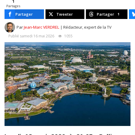
1
Partages
Partager
Tweeter
Partager
1
Par
Jean-Marc VERDREL
| Rédacteur, expert de la TV
Publié samedi 16 mai 2026
1055