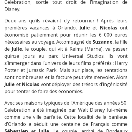
Celebration, sortie tout droit de l’imagination de
Disney.
Deux ans qu’ils rêvaient d’y retourner ! Après leurs
premières vacances à Orlando,
Julie
et
Nicolas
ont
économisé patiemment pour réunir les 6 000 euros
nécessaires au voyage. Accompagné de
Suzanne
, la fille
de
Julie
, le couple, qui vit à Reims (Marne), va passer
quinze jours au parc Universal Studios. Ils vont
s’immerger dans l’univers de leurs films préférés : Harry
Potter et Jurassic Park. Mais sur place, les tentations
sont nombreuses et la facture peut vite s’envoler. Alors
Julie
et
Nicolas
vont déployer des trésors d’ingéniosité
pour tenter de faire des économies.
Avec ses maisons typiques de l’Amérique des années 50,
Celebration a été imaginée par Walt Disney lui-même
comme une ville parfaite. Cette localité de la banlieue
d’Orlando a séduit une centaine de Français comme
Sébastien
et
Julie
. Le couple, arrivé de Bordeaux