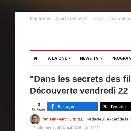
Magazines
Divertissements
Infos
Documentai
À LA UNE
NEWS TV
PROGRA
"Dans les secrets des f
Découverte vendredi 22 
0
Partager
Tweeter
Partages
Par
Jean-Marc VERDREL
| Rédacteur, expert de la 
Publié mercredi 20 mai 2026
1212