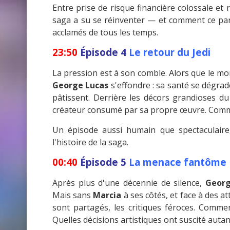
Entre prise de risque financière colossale et
saga a su se réinventer — et comment ce pari
acclamés de tous les temps.
23:50
Épisode 4
Le retour du Jedi
La pression est à son comble. Alors que le mond
George Lucas
s'effondre : sa santé se dégrad
pâtissent. Derrière les décors grandioses d
créateur consumé par sa propre œuvre. Comment
Un épisode aussi humain que spectaculaire
l'histoire de la saga.
00:40
Épisode 5
La menace fantôme
Après plus d'une décennie de silence,
Georg
Mais sans
Marcia
à ses côtés, et face à des a
sont partagés, les critiques féroces. Comm
Quelles décisions artistiques ont suscité auta