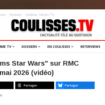
res
Fictions
Cinéma
Séries TV
MME TV
DOSSIERS
EN COULISSES
INTERVIEWS
ilms Star Wars" sur RMC
mai 2026 (vidéo)
Partager
Partager
TV