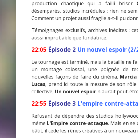
production chaotique qui a failli briser
désemparés, studios incrédules : rien ne semb
Comment un projet aussi fragile a-t-il pu donne
Témoignages exclusifs, archives inédites : c
aussi improbable que fondatrice.
22:05
Épisode 2
Un nouvel espoir (2/
Le tournage est terminé, mais la bataille ne fa
un montage colossal, une poignée de techn
nouvelles façons de faire du cinéma.
Marcia
Lucas
, prend ici toute la mesure de son rôle 
collective,
Un nouvel espoir
n'aurait peut-être
22:55
Épisode 3
L'empire contre-att
Refusant de dépendre des studios hollywoo
même
L'Empire contre-attaque
. Mais en se 
bâtit, il cède les rênes créatives à un nouveau 