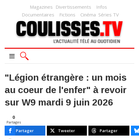
Magazines
Divertissements
Infos
Documentaires
Fictions
Cinéma
Séries TV
"Légion étrangère : un mois
au coeur de l'enfer" à revoir
sur W9 mardi 9 juin 2026
0
Partages
Partager
Tweeter
Partager