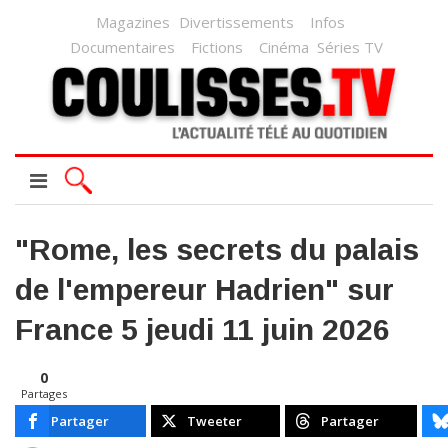
Magazines
Divertissements
Infos
Documentaires
Fictions
Cinéma
Séries TV
"Rome, les secrets du palais
de l'empereur Hadrien" sur
France 5 jeudi 11 juin 2026
0
Partages
Partager
Tweeter
Partager