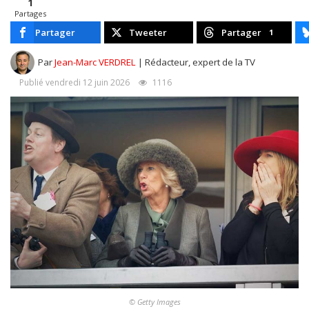
1
Partages
Partager
Tweeter
Partager
1
Par
Jean-Marc VERDREL
| Rédacteur, expert de la TV
Publié vendredi 12 juin 2026
1116
© Getty Images