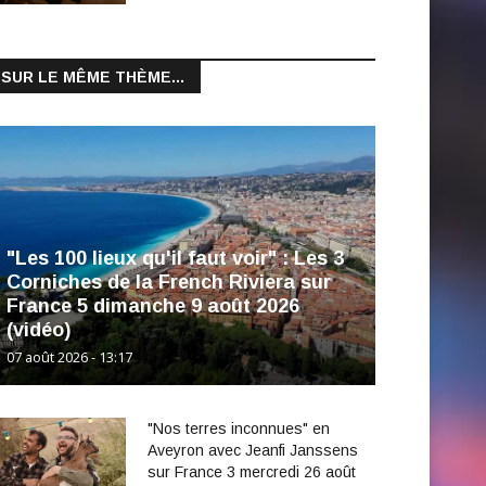
SUR LE MÊME THÈME...
"Les 100 lieux qu'il faut voir" : Les 3
Corniches de la French Riviera sur
France 5 dimanche 9 août 2026
(vidéo)
07 août 2026 - 13:17
"Nos terres inconnues" en
Aveyron avec Jeanfi Janssens
sur France 3 mercredi 26 août