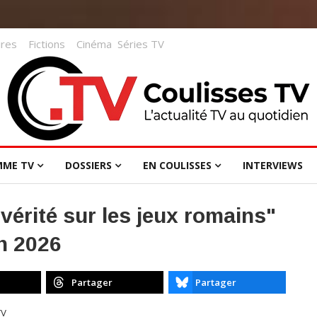
res
Fictions
Cinéma
Séries TV
MME TV
DOSSIERS
EN COULISSES
INTERVIEWS
 vérité sur les jeux romains"
n 2026
Partager
Partager
TV