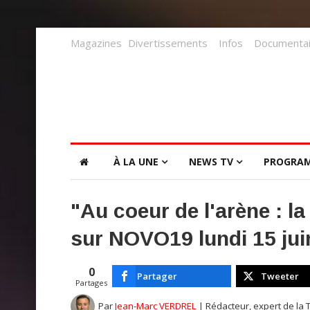
Magazines
Divertissements
Infos
Documentai
À LA UNE
NEWS TV
PROGRA
"Au coeur de l'arène : la
sur NOVO19 lundi 15 jui
0
Partager
Tweeter
Partages
Par
Jean-Marc VERDREL
| Rédacteur, expert de la 