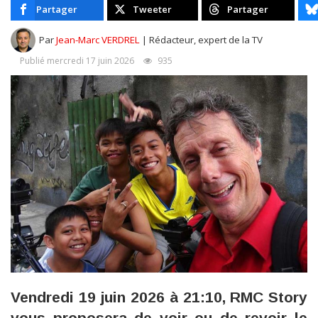
Partager
Tweeter
Partager
Par
Jean-Marc VERDREL
| Rédacteur, expert de la TV
Publié mercredi 17 juin 2026
935
Vendredi 19 juin 2026 à 21:10, RMC Story
vous proposera de voir ou de revoir le