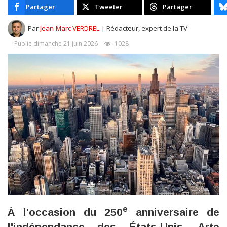
Partager
Tweeter
Partager
Par
Jean-Marc VERDREL
| Rédacteur, expert de la TV
Publié dimanche 21 juin 2026
1028
e
À l'occasion du 250
anniversaire de
l'indépendance des États-Unis, Arte