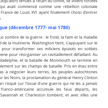
squ’alors tenues à l’écart du conflit, se voient forcées
e qui avait commencé comme une rébellion coloniale
a France de Louis XVI ayant finalement choisi d’entrer
.
que (décembre 1777- mai 1780)
s sombre de la guerre : le froid, la faim et la maladie
d de la mutinerie. Washington tient, s’appuyant sur le
pour transformer ses miliciens épuisés en soldats
ne pour réorganiser un ravitaillement défaillant. Au
ladelphie, et la bataille de Monmouth se termine en
lement sur les champs de bataille. Pris en étau entre
pas à négocier leurs terres, les peuples autochtones
r les Noirs, la proclamation du général Henry Clinton
ri risqué sur l’issue d’une guerre qui ne les a jamais
e franco-américaine accumule les faux départs, les
e Savannah et Charleston tombent, et avec elles une