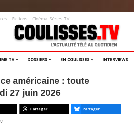
res
Fictions
Cinéma
Séries TV
MME TV
DOSSIERS
EN COULISSES
INTERVIEWS
ce américaine : toute
di 27 juin 2026
Partager
Partager
TV