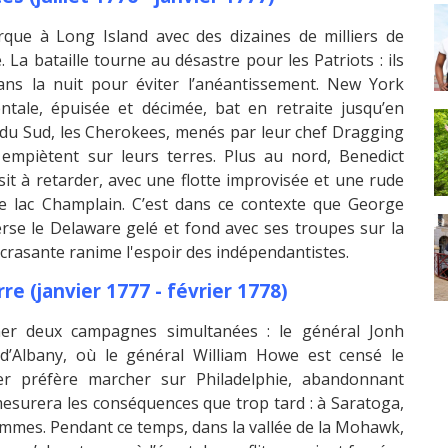
rque à Long Island avec des dizaines de milliers de
La bataille tourne au désastre pour les Patriots : ils
ans la nuit pour éviter l’anéantissement. New York
ntale, épuisée et décimée, bat en retraite jusqu’en
du Sud, les Cherokees, menés par leur chef Dragging
 empiètent sur leurs terres. Plus au nord, Benedict
sit à retarder, avec une flotte improvisée et une rude
 le lac Champlain. C’est dans ce contexte que George
rse le Delaware gelé et fond avec ses troupes sur la
écrasante ranime l'espoir des indépendantistes.
re (janvier 1777 - février 1778)
ner deux campagnes simultanées : le général Jonh
d’Albany, où le général William Howe est censé le
er préfère marcher sur Philadelphie, abandonnant
mesurera les conséquences que trop tard : à Saratoga,
hommes. Pendant ce temps, dans la vallée de la Mohawk,