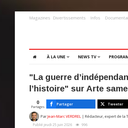
Magazines
Divertissements
Infos
Documentai
À LA UNE
NEWS TV
PROGRA
"La guerre d’indépendan
l’histoire" sur Arte same
0
Partager
Tweeter
Partages
Par
Jean-Marc VERDREL
| Rédacteur, expert de la 
Publié jeudi 25 juin 2026
996