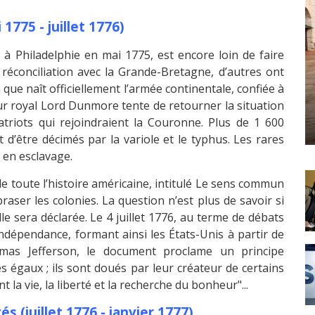
1775 - juillet 1776)
 à Philadelphie en mai 1775, est encore loin de faire
 réconciliation avec la Grande-Bretagne, d’autres ont
là que naît officiellement l’armée continentale, confiée à
r royal Lord Dunmore tente de retourner la situation
atriots qui rejoindraient la Couronne. Plus de 1 600
d’être décimés par la variole et le typhus. Les rares
 en esclavage.
de toute l’histoire américaine, intitulé Le sens commun
er les colonies. La question n’est plus de savoir si
e sera déclarée. Le 4 juillet 1776, au terme de débats
ndépendance, formant ainsi les États-Unis à partir de
omas Jefferson, le document proclame un principe
 égaux ; ils sont doués par leur créateur de certains
t la vie, la liberté et la recherche du bonheur"...
(juillet 1776 - janvier 1777)