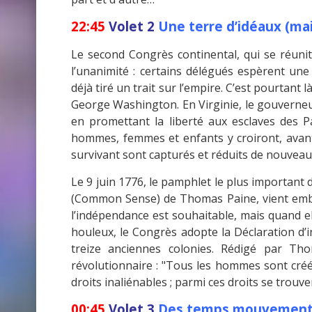
22:45
Volet 2
Une terre d’idéaux (mai 
Le second Congrès continental, qui se réunit
l’unanimité : certains délégués espèrent une
déjà tiré un trait sur l’empire. C’est pourtant 
George Washington. En Virginie, le gouverneu
en promettant la liberté aux esclaves des P
hommes, femmes et enfants y croiront, avant 
survivant sont capturés et réduits de nouveau
Le 9 juin 1776, le pamphlet le plus important 
(Common Sense) de Thomas Paine, vient embras
l’indépendance est souhaitable, mais quand ell
houleux, le Congrès adopte la Déclaration d’i
treize anciennes colonies. Rédigé par Th
révolutionnaire : "Tous les hommes sont créés
droits inaliénables ; parmi ces droits se trouven
00:45
Volet 3
Des temps mouvementés 