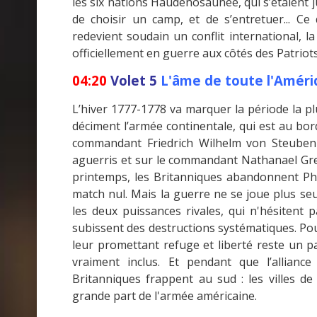
les six nations Haudenosaunee, qui s’étaient ju
de choisir un camp, et de s’entretuer... C
redevient soudain un conflit international, l
officiellement en guerre aux côtés des Patriots
04:20
Volet 5
L'âme de toute l'Améri
L’hiver 1777-1778 va marquer la période la plu
déciment l’armée continentale, qui est au bor
commandant Friedrich Wilhelm von Steuben 
aguerris et sur le commandant Nathanael Gree
printemps, les Britanniques abandonnent Phi
match nul. Mais la guerre ne se joue plus seu
les deux puissances rivales, qui n'hésitent 
subissent des destructions systématiques. Pou
leur promettant refuge et liberté reste un pa
vraiment inclus. Et pendant que l’allianc
Britanniques frappent au sud : les villes d
grande part de l'armée américaine.