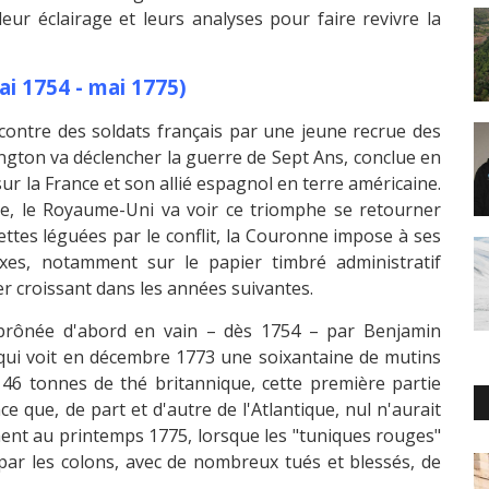
ur éclairage et leurs analyses pour faire revivre la
ai 1754 - mai 1775)
ontre des soldats français par une jeune recrue des
ton va déclencher la guerre de Sept Ans, conclue en
ur la France et son allié espagnol en terre américaine.
e, le Royaume-Uni va voir ce triomphe se retourner
dettes léguées par le conflit, la Couronne impose à ses
axes, notamment sur le papier timbré administratif
ler croissant dans les années suivantes.
, prônée d'abord en vain – dès 1754 – par Benjamin
, qui voit en décembre 1773 une soixantaine de mutins
 46 tonnes de thé britannique, cette première partie
 que, de part et d'autre de l'Atlantique, nul n'aurait
ement au printemps 1775, lorsque les "tuniques rouges"
 par les colons, avec de nombreux tués et blessés, de