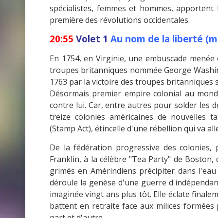
spécialistes, femmes et hommes, apportent le
première des révolutions occidentales.
20:55
Volet 1
Au nom de la liberté (m
En 1754, en Virginie, une embuscade menée c
troupes britanniques nommée George Washing
1763 par la victoire des troupes britanniques s
Désormais premier empire colonial au mond
contre lui. Car, entre autres pour solder les 
treize colonies américaines de nouvelles t
(Stamp Act), étincelle d'une rébellion qui va al
De la fédération progressive des colonies
Franklin, à la célèbre "Tea Party" de Boston
grimés en Amérindiens précipiter dans l'eau
déroule la genèse d'une guerre d'indépendance
imaginée vingt ans plus tôt. Elle éclate final
battent en retraite face aux milices formées
part et d'autre…