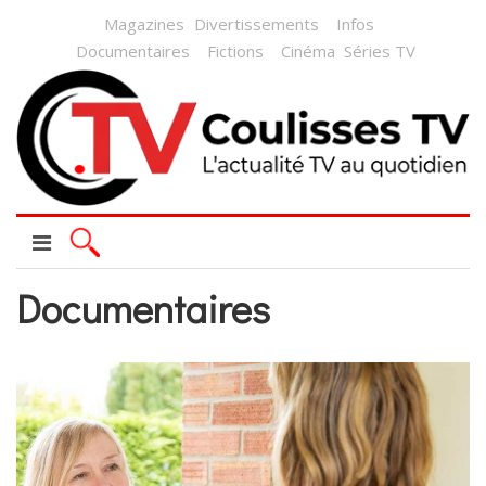
Magazines
Divertissements
Infos
Documentaires
Fictions
Cinéma
Séries TV
Documentaires