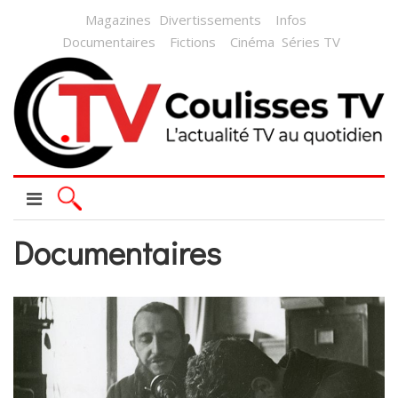
Magazines
Divertissements
Infos
Documentaires
Fictions
Cinéma
Séries TV
Documentaires