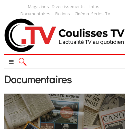
Magazines
Divertissements
Infos
Documentaires
Fictions
Cinéma
Séries TV
Documentaires