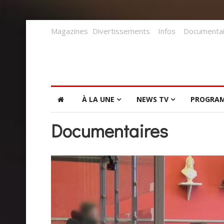
Magazines
Divertissements
Infos
Documentai
À LA UNE
NEWS TV
PROGRA
Documentaires