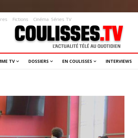
res
Fictions
Cinéma
Séries TV
MME TV
DOSSIERS
EN COULISSES
INTERVIEWS