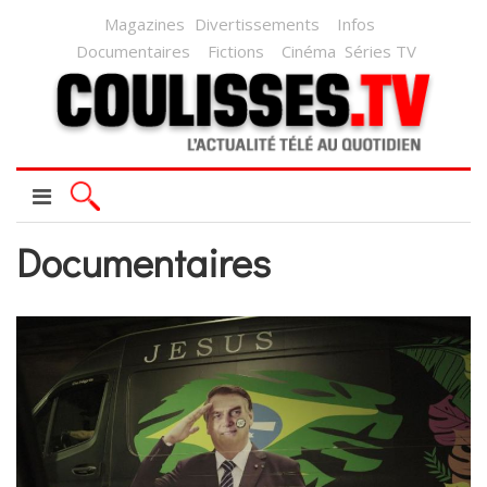
Magazines
Divertissements
Infos
Documentaires
Fictions
Cinéma
Séries TV
Documentaires