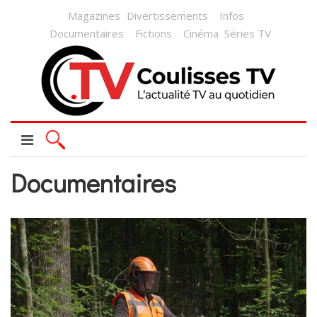
Magazines
Divertissements
Infos
Documentaires
Fictions
Cinéma
Séries TV
Documentaires