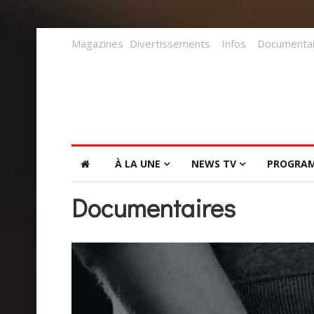
Magazines
Divertissements
Infos
Documentai
À LA UNE
NEWS TV
PROGRA
Documentaires