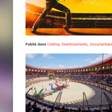
Publié dans
Cinéma
,
Divertissements
,
Documentair