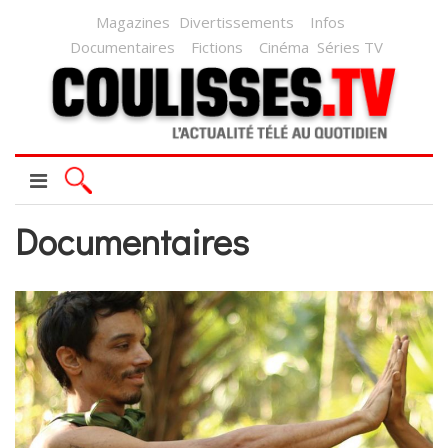
Magazines
Divertissements
Infos
Documentaires
Fictions
Cinéma
Séries TV
Documentaires