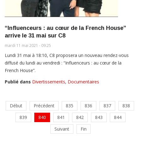
“Influenceurs : au cœur de la French House”
arrive le 31 mai sur C8
mardi 11 mai 2021 - 09:25
Lundi 31 mai à 18:10, C8 proposera un nouveau rendez-vous
diffusé du lundi au vendredi : “Influenceurs : au cœur de la
French House”.
Publié dans
Divertissements
,
Documentaires
Début
Précédent
835
836
837
838
839
840
841
842
843
844
Suivant
Fin