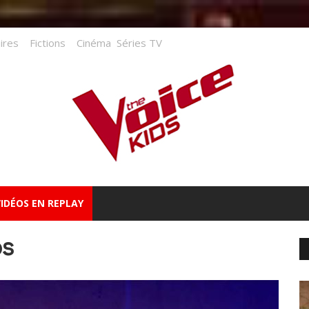
ires
Fictions
Cinéma
Séries TV
VIDÉOS EN REPLAY
os