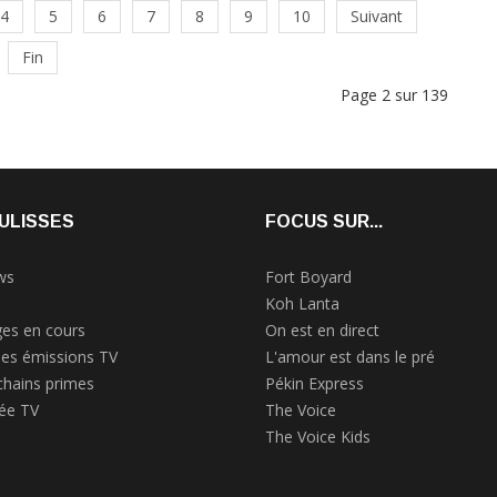
4
5
6
7
8
9
10
Suivant
Fin
Page 2 sur 139
ULISSES
FOCUS SUR...
ws
Fort Boyard
Koh Lanta
es en cours
On est en direct
des émissions TV
L'amour est dans le pré
chains primes
Pékin Express
rée TV
The Voice
The Voice Kids