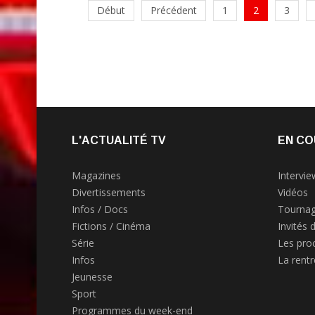
Début
Précédent
1
2
3
L'ACTUALITÉ TV
EN CO
Magazines
Intervie
Divertissements
Vidéos
Infos / Docs
Tournag
Fictions / Cinéma
Invités 
Série
Les pro
Infos
La rent
Jeunesse
Sport
Programmes du week-end