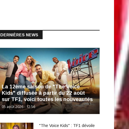
DERNIÈRES NEWS
La 12ème saison de "The Voice
Kids" diffusée à partir du 22 août
sur TF1, voici toutes les nouveautés
05 août 2026 - 12:56
"The Voice Kids" : TF1 dévoile