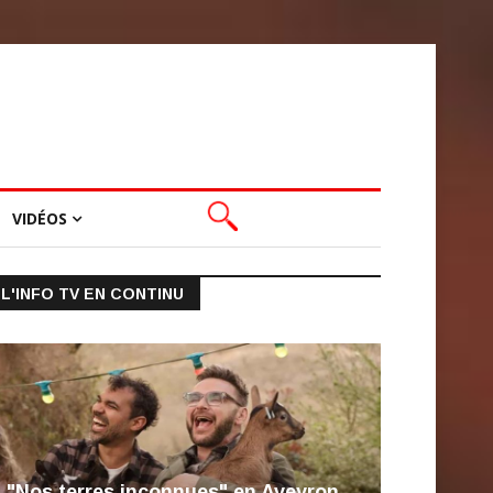
VIDÉOS
L'INFO TV EN CONTINU
"Nos terres inconnues" en Aveyron