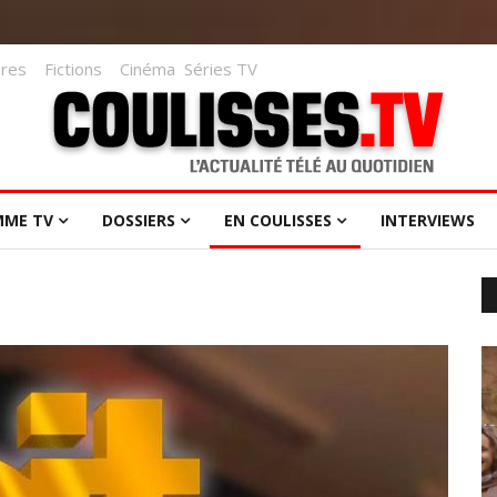
res
Fictions
Cinéma
Séries TV
MME TV
DOSSIERS
EN COULISSES
INTERVIEWS