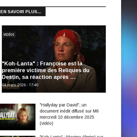
EN SAVOIR PLUS...
VIDÉOS
"Koh-Lanta" : Françoise est la
première victime des Reliques du
Destin, sa réaction après …
04 mars 2026 - 17:40
"Hallyday par David", un
document inédit diffusé sur M6
mercredi 10 décembre 2025
(vidéo)