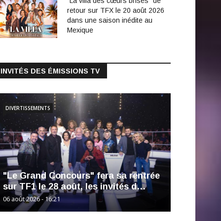
"La villa des cœurs brisés" de
retour sur TFX le 20 août 2026
dans une saison inédite au
Mexique
INVITÉS DES ÉMISSIONS TV
DIVERTISSEMENTS
"Le Grand Concours" fera sa rentrée
sur TF1 le 28 août, les invités d…
06 août 2026 - 16:21