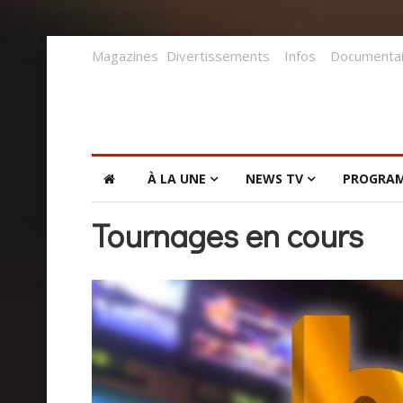
Magazines
Divertissements
Infos
Documentai
À LA UNE
NEWS TV
PROGRA
Tournages en cours