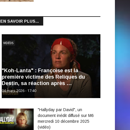
EN SAVOIR PLUS...
VIDÉOS
"Koh-Lanta" : Françoise est la
première victime des Reliques du
Destin, sa réaction après …
04 mars 2026 - 17:40
"Hallyday par David", un
document inédit diffusé sur M6
mercredi 10 décembre 2025
(vidéo)