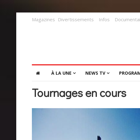
Magazines
Divertissements
Infos
Documentai
À LA UNE
NEWS TV
PROGRA
Tournages en cours