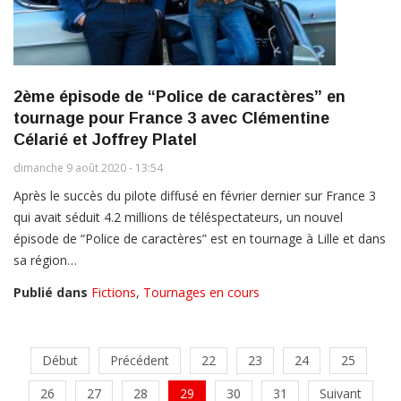
2ème épisode de “Police de caractères” en
tournage pour France 3 avec Clémentine
Célarié et Joffrey Platel
dimanche 9 août 2020 - 13:54
Après le succès du pilote diffusé en février dernier sur France 3
qui avait séduit 4.2 millions de téléspectateurs, un nouvel
épisode de “Police de caractères” est en tournage à Lille et dans
sa région…
Publié dans
Fictions
,
Tournages en cours
Début
Précédent
22
23
24
25
26
27
28
29
30
31
Suivant