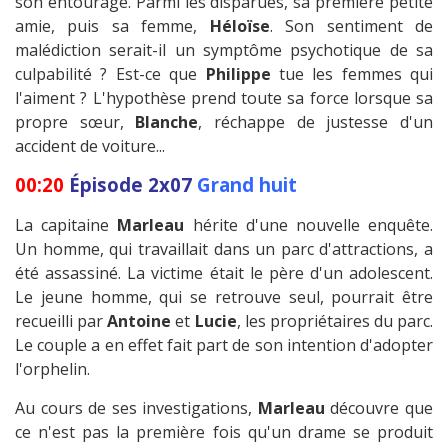
son entourage. Parmi les disparues, sa première petite
amie, puis sa femme,
Héloïse
. Son sentiment de
malédiction serait-il un symptôme psychotique de sa
culpabilité ? Est-ce que
Philippe
tue les femmes qui
l'aiment ? L'hypothèse prend toute sa force lorsque sa
propre sœur,
Blanche
, réchappe de justesse d'un
accident de voiture...
00:20
Épisode 2x07
Grand huit
La capitaine
Marleau
hérite d'une nouvelle enquête.
Un homme, qui travaillait dans un parc d'attractions, a
été assassiné. La victime était le père d'un adolescent.
Le jeune homme, qui se retrouve seul, pourrait être
recueilli par
Antoine
et
Lucie
, les propriétaires du parc.
Le couple a en effet fait part de son intention d'adopter
l'orphelin.
Au cours de ses investigations,
Marleau
découvre que
ce n'est pas la première fois qu'un drame se produit