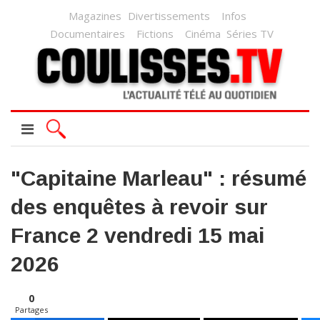
Magazines
Divertissements
Infos
Documentaires
Fictions
Cinéma
Séries TV
"Capitaine Marleau" : résumé
des enquêtes à revoir sur
France 2 vendredi 15 mai
2026
0
Partages