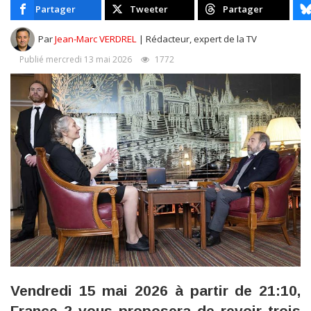
Partager
Tweeter
Partager
Par
Jean-Marc VERDREL
| Rédacteur, expert de la TV
Publié mercredi 13 mai 2026
1772
Vendredi 15 mai 2026 à partir de 21:10,
France 2 vous proposera de revoir trois