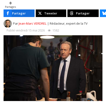
0
Partages
Partager
Tweeter
Partager
Par
Jean-Marc VERDREL
| Rédacteur, expert de la TV
Publié vendredi 15 mai 2026
1582