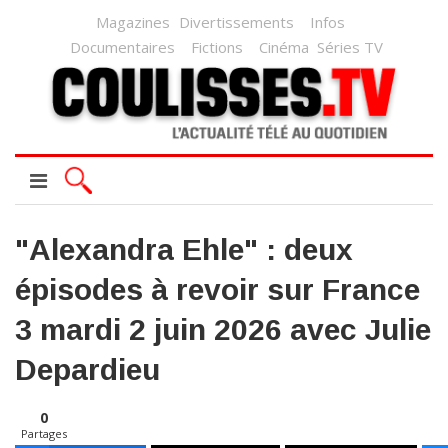
Magazines
Divertissements
Infos
Documentaires
Fictions
Cinéma
Séries TV
"Alexandra Ehle" : deux
épisodes à revoir sur France
3 mardi 2 juin 2026 avec Julie
Depardieu
0
Partages