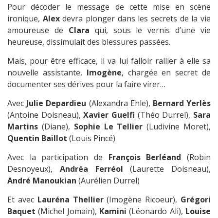
Pour décoder le message de cette mise en scène
ironique,
Alex
devra plonger dans les secrets de la vie
amoureuse de
Clara
qui, sous le vernis d’une vie
heureuse, dissimulait des blessures passées.
Mais, pour être efficace, il va lui falloir rallier à elle sa
nouvelle assistante,
Imogène
, chargée en secret de
documenter ses dérives pour la faire virer…
Avec
Julie Depardieu
(Alexandra Ehle),
Bernard Yerlès
(Antoine Doisneau),
Xavier Guelfi
(Théo Durrel),
Sara
Martins
(Diane),
Sophie Le Tellier
(Ludivine Moret),
Quentin Baillot
(Louis Pincé)
Avec la participation de
François Berléand
(Robin
Desnoyeux),
Andréa Ferréol
(Laurette Doisneau),
André Manoukian
(Aurélien Durrel)
Et avec
Lauréna Thellier
(Imogène Ricoeur),
Grégori
Baquet
(Michel Jomain),
Kamini
(Léonardo Ali),
Louise