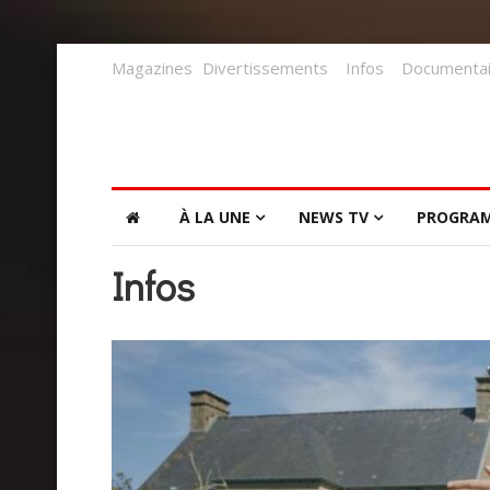
Magazines
Divertissements
Infos
Documentai
À LA UNE
NEWS TV
PROGRA
Infos