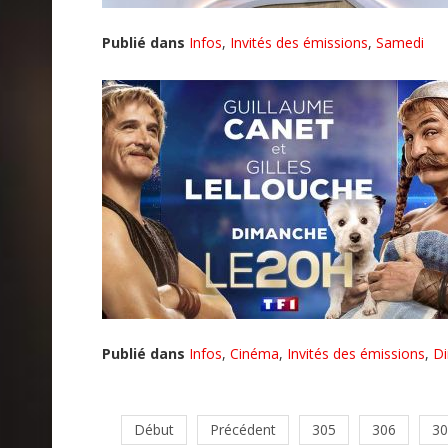
Publié dans
Infos
,
Invités des émissions
,
Samedi
Publié dans
Infos
,
Cinéma
,
Invités des émissions
,
D
Début
Précédent
305
306
30