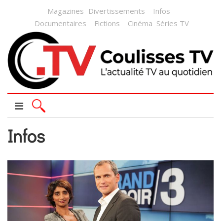
Magazines
Divertissements
Infos
Documentaires
Fictions
Cinéma
Séries TV
Infos