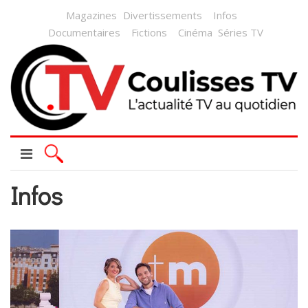
Magazines
Divertissements
Infos
Documentaires
Fictions
Cinéma
Séries TV
Infos