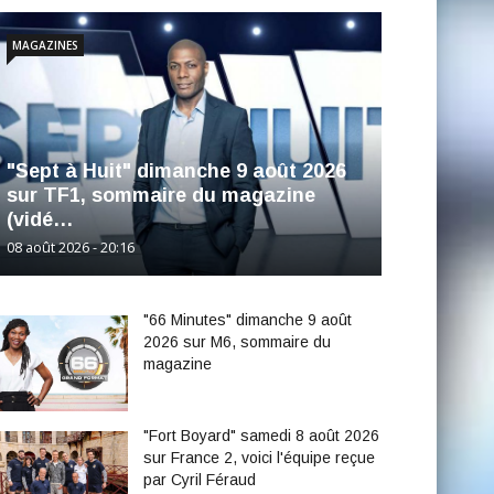
MAGAZINES
"Sept à Huit" dimanche 9 août 2026
sur TF1, sommaire du magazine
(vidé…
08 août 2026 - 20:16
"66 Minutes" dimanche 9 août
2026 sur M6, sommaire du
magazine
"Fort Boyard" samedi 8 août 2026
sur France 2, voici l'équipe reçue
par Cyril Féraud