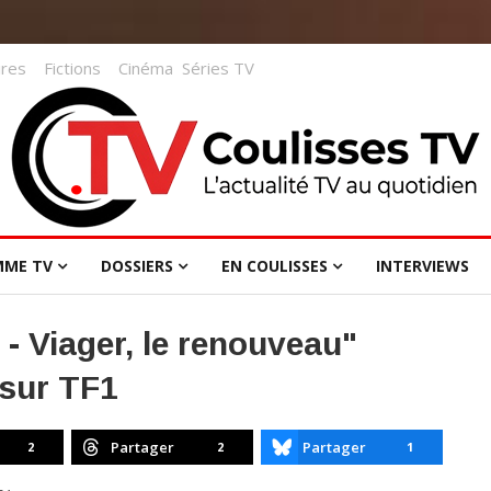
res
Fictions
Cinéma
Séries TV
MME TV
DOSSIERS
EN COULISSES
INTERVIEWS
- Viager, le renouveau"
 sur TF1
Partager
Partager
2
2
1