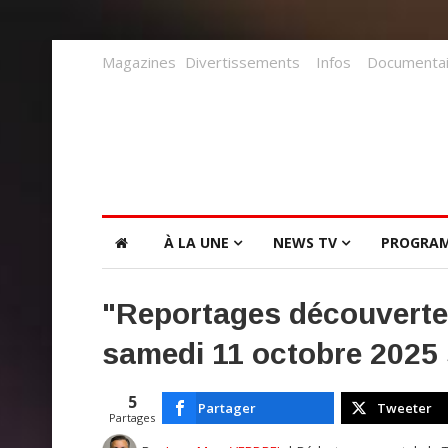
Magazines
Divertissements
Infos
Documentai
À LA UNE
NEWS TV
PROGRA
"Reportages découverte 
samedi 11 octobre 2025
5
Partager
Tweeter
Partages