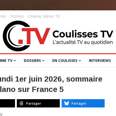
res
Fictions
Cinéma
Séries TV
MME TV
DOSSIERS
EN COULISSES
INTERVIEWS
undi 1er juin 2026, sommaire
olano sur France 5
Partager
Partager
TV