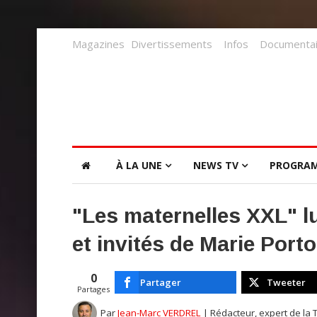
Magazines
Divertissements
Infos
Documentai
À LA UNE
NEWS TV
PROGRA
"Les maternelles XXL" l
et invités de Marie Port
0
Partager
Tweeter
Partages
Par
Jean-Marc VERDREL
| Rédacteur, expert de la 