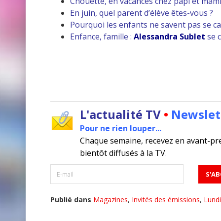
Chouette, en vacances chez papi et mami
En juin, quel parent d’élève êtes-vous ?
Pourquoi les enfants ne savent pas se c
Enfance, famille :
Alessandra Sublet
se c
L'actualité TV
•
Newslet
Pour ne rien louper...
Chaque semaine, recevez en avant-pr
bientôt diffusés à la TV
.
Publié dans
Magazines
,
Invités des émissions
,
Lundi