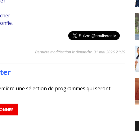
e !
acher
onfie.
Dernière modification le dimanche, 31 mai 2026 21:29
ter
emière une sélection de programmes qui seront