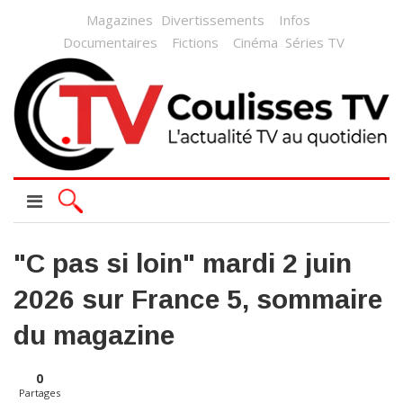
Magazines
Divertissements
Infos
Documentaires
Fictions
Cinéma
Séries TV
"C pas si loin" mardi 2 juin
2026 sur France 5, sommaire
du magazine
0
Partages