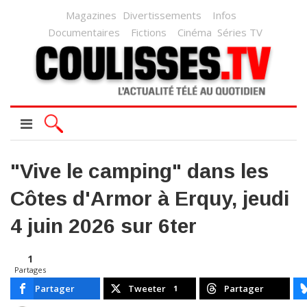
Magazines
Divertissements
Infos
Documentaires
Fictions
Cinéma
Séries TV
"Vive le camping" dans les
Côtes d'Armor à Erquy, jeudi
4 juin 2026 sur 6ter
1
Partages
Partager
Tweeter
Partager
1