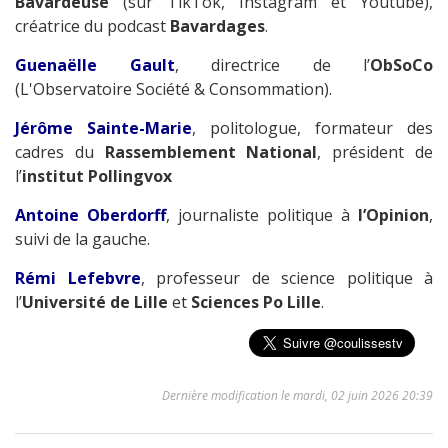
Bavardeuse
(sur TikTok, Instagram et Youtube),
créatrice du podcast
Bavardages
.
Guenaëlle Gault
, directrice de l’
ObSoCo
(L'Observatoire Société & Consommation).
Jérôme Sainte-Marie
, politologue, formateur des
cadres du
Rassemblement National
, président de
l’
institut Pollingvox
Antoine Oberdorff
, journaliste politique à
l’Opinion
,
suivi de la gauche.
Rémi Lefebvre
, professeur de science politique à
l’
Université de Lille
et
Sciences Po Lille
.
Dernière modification le mardi, 02 juin 2026 20:39