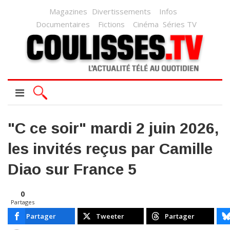
Magazines
Divertissements
Infos
Documentaires
Fictions
Cinéma
Séries TV
"C ce soir" mardi 2 juin 2026,
les invités reçus par Camille
Diao sur France 5
0
Partages
Partager
Tweeter
Partager