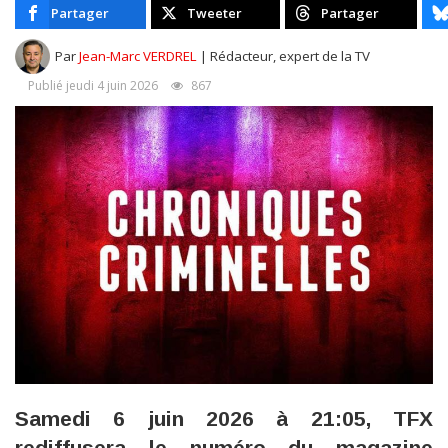
Partager
Tweeter
Partager
Par
Jean-Marc VERDREL
| Rédacteur, expert de la TV
Publié jeudi 4 juin 2026
867
Samedi 6 juin 2026 à 21:05, TFX
rediffusera le numéro du magazine