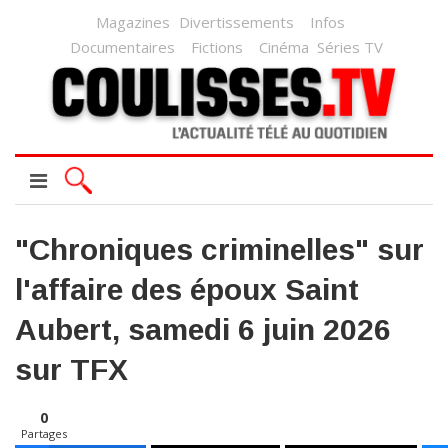
Magazines
Divertissements
Infos
Documentaires
Fictions
Cinéma
Séries TV
"Chroniques criminelles" sur
l'affaire des époux Saint
Aubert, samedi 6 juin 2026
sur TFX
0
Partages