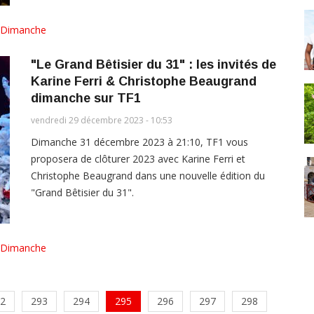
Dimanche
"Le Grand Bêtisier du 31" : les invités de
Karine Ferri & Christophe Beaugrand
dimanche sur TF1
vendredi 29 décembre 2023 - 10:53
Dimanche 31 décembre 2023 à 21:10, TF1 vous
proposera de clôturer 2023 avec Karine Ferri et
Christophe Beaugrand dans une nouvelle édition du
"Grand Bêtisier du 31".
Dimanche
2
293
294
295
296
297
298