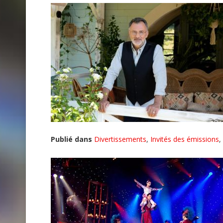
Publié dans
Divertissements
,
Invités des émissions
,