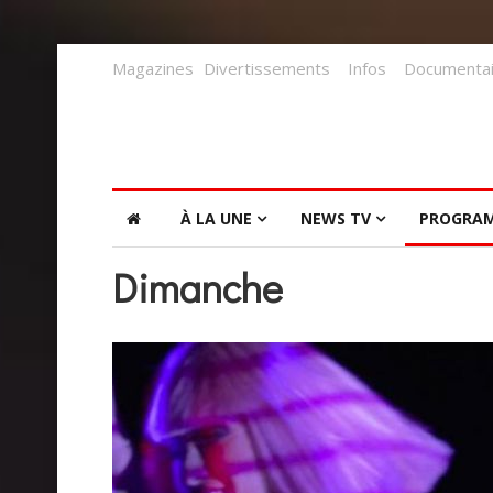
Magazines
Divertissements
Infos
Documentai
À LA UNE
NEWS TV
PROGRA
Dimanche