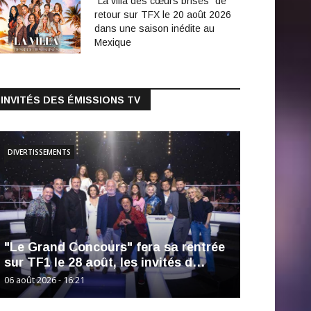
"La villa des cœurs brisés" de
retour sur TFX le 20 août 2026
dans une saison inédite au
Mexique
INVITÉS DES ÉMISSIONS TV
DIVERTISSEMENTS
"Le Grand Concours" fera sa rentrée
sur TF1 le 28 août, les invités d…
06 août 2026 - 16:21