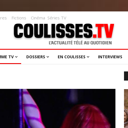
res
Fictions
Cinéma
Séries TV
MME TV
DOSSIERS
EN COULISSES
INTERVIEWS