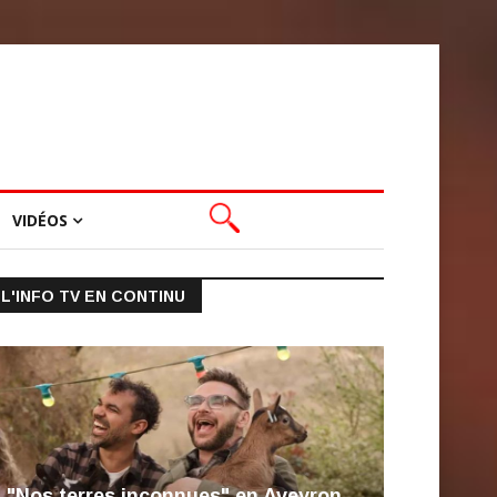
VIDÉOS
L'INFO TV EN CONTINU
"Nos terres inconnues" en Aveyron