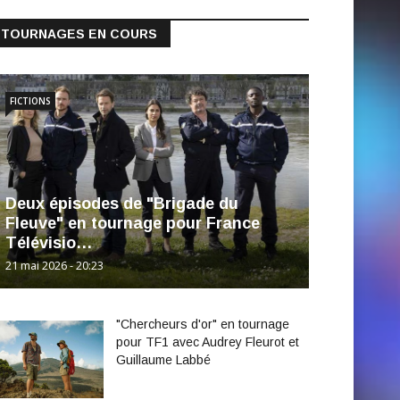
TOURNAGES EN COURS
FICTIONS
Deux épisodes de "Brigade du
Fleuve" en tournage pour France
Télévisio…
21 mai 2026 - 20:23
"Chercheurs d'or" en tournage
pour TF1 avec Audrey Fleurot et
Guillaume Labbé