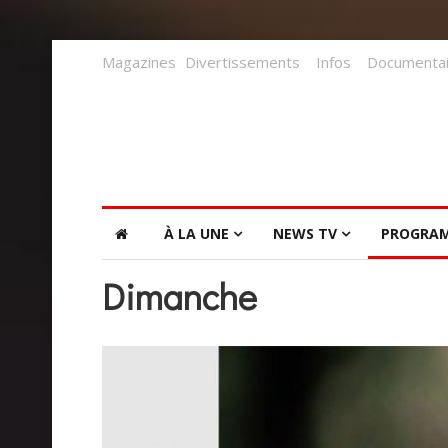
Magazines
Divertissements
Infos
Documentai
À LA UNE
NEWS TV
PROGRA
Dimanche