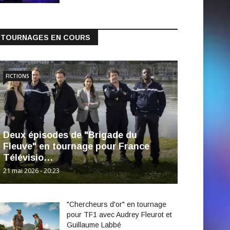
TOURNAGES EN COURS
FICTIONS
Deux épisodes de "Brigade du
Fleuve" en tournage pour France
Télévisio…
21 mai 2026 - 20:23
"Chercheurs d'or" en tournage
pour TF1 avec Audrey Fleurot et
Guillaume Labbé