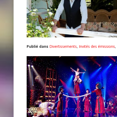
Publié dans
Divertissements
,
Invités des émissions
,