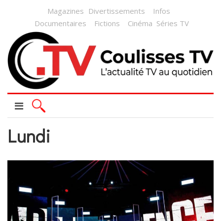
Magazines
Divertissements
Infos
Documentaires
Fictions
Cinéma
Séries TV
Lundi