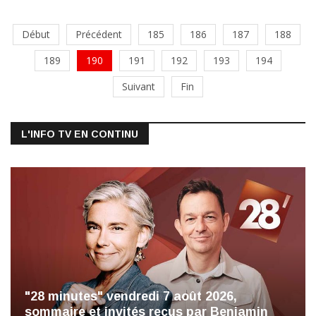
Début
Précédent
185
186
187
188
189
190
191
192
193
194
Suivant
Fin
L'INFO TV EN CONTINU
"28 minutes" vendredi 7 août 2026,
sommaire et invités reçus par Benjamin