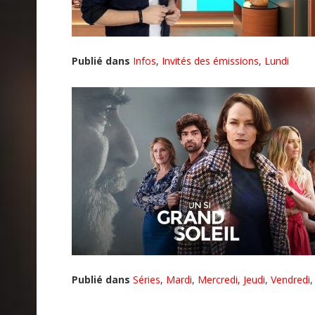
Publié dans
Infos
,
Invités des émissions
,
Lundi
Publié dans
Séries
,
Mardi
,
Mercredi
,
Jeudi
,
Vendredi