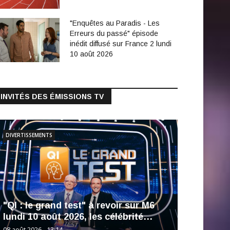
"Enquêtes au Paradis - Les
Erreurs du passé" épisode
inédit diffusé sur France 2 lundi
10 août 2026
INVITÉS DES ÉMISSIONS TV
DIVERTISSEMENTS
"QI : le grand test" à revoir sur M6
lundi 10 août 2026, les célébrité…
08 août 2026 - 13:14