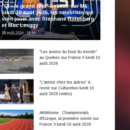
"QI : le grand test" à revoir sur M6
lundi 10 août 2026, les célébrités qui
vont jouer avec Stéphane Rotenberg
et Mac Lesggy
08 août 2026 - 13:14
"Les avions du bout du monde"
au Quebec sur France 5 lundi 10
août 2026
"L'amour chez les autres" à
revoir sur Culturebox lundi 10
août 2026 (vidéo)
Athlétisme : Championnats
d'Europe, la première soirée sur
France 3 lundi 10 août 2026