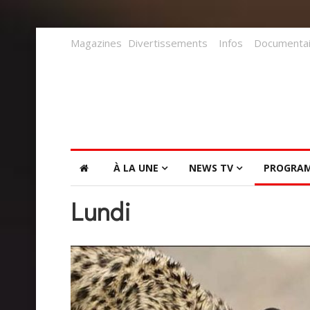
Magazines
Divertissements
Infos
Documentai
À LA UNE
NEWS TV
PROGRA
Lundi