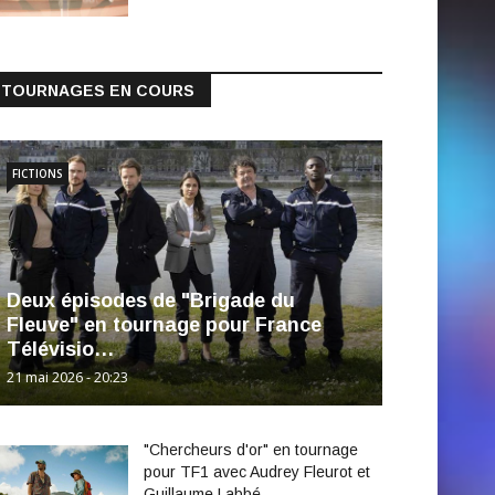
TOURNAGES EN COURS
FICTIONS
Deux épisodes de "Brigade du
Fleuve" en tournage pour France
Télévisio…
21 mai 2026 - 20:23
"Chercheurs d'or" en tournage
pour TF1 avec Audrey Fleurot et
Guillaume Labbé