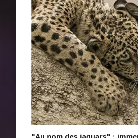
"Au nom des jaguars" : imme