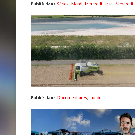
Publié dans
Séries
,
Mardi
,
Mercredi
,
Jeudi
,
Vendredi
Publié dans
Documentaires
,
Lundi