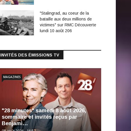
"Stalingrad, au coeur de la
bataille aux deux millions de
victimes" sur RMC Découverte
lundi 10 août 206
INVITÉS DES ÉMISSIONS TV
MAGAZINES
"28 minutes" samedi 8 août 2026,
sommaire et invités reçus par
Benjami…
08 août 2026 - 16:57