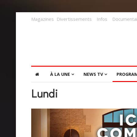
Magazines
Divertissements
Infos
Documentai
À LA UNE
NEWS TV
PROGRA
Lundi