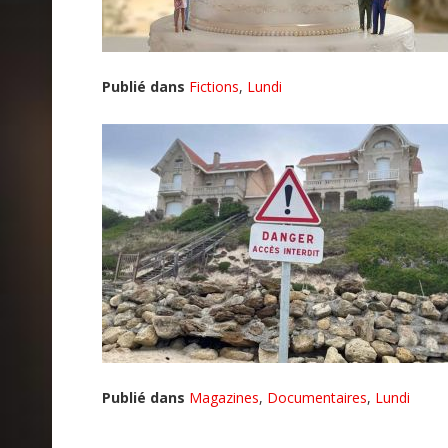
Publié dans
Fictions
,
Lundi
Publié dans
Magazines
,
Documentaires
,
Lundi