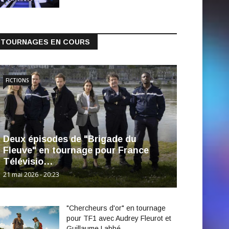
TOURNAGES EN COURS
FICTIONS
Deux épisodes de "Brigade du
Fleuve" en tournage pour France
Télévisio…
21 mai 2026 - 20:23
"Chercheurs d'or" en tournage
pour TF1 avec Audrey Fleurot et
Guillaume Labbé