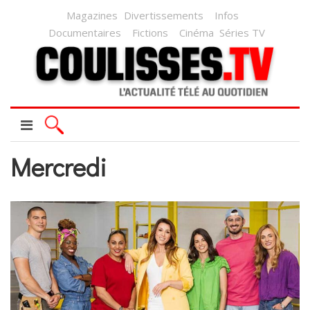
Magazines
Divertissements
Infos
Documentaires
Fictions
Cinéma
Séries TV
Mercredi