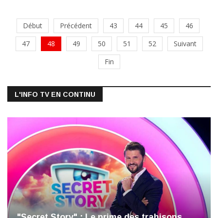
Début
Précédent
43
44
45
46
47
48
49
50
51
52
Suivant
Fin
L'INFO TV EN CONTINU
"Secret Story" : Le prime des trahisons,