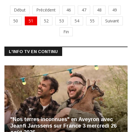
Début
Précédent
46
47
48
49
50
51
52
53
54
55
Suivant
Fin
L'INFO TV EN CONTINU
"Nos terres inconnues" en Aveyron avec
Jeanfi Janssens sur France 3 mercredi 26