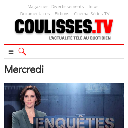
Magazines
Divertissements
Infos
Documentaires
Fictions
Cinéma
Séries TV
Mercredi