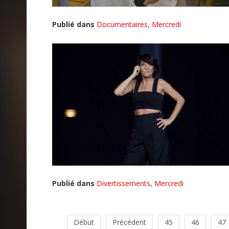
Publié dans
Documentaires
,
Mercredi
Publié dans
Divertissements
,
Mercredi
Début
Précédent
45
46
47