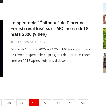
Le spectacle "Épilogue" de Florence
Foresti rediffusé sur TMC mercredi 18
mars 2026 (vidéo)
lundi 16 mars 2026 - 14:17
Mercredi 18 mars 2026 à 21:25, TMC vous proposera
de revoir le spectacle « Epilogue » de Florence Foresti
créé en 2018 après trois ans d'absence.
48
49
50
51
52
53
54