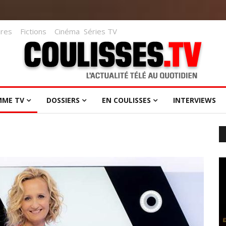
res
Fictions
Cinéma
Séries TV
MME TV
DOSSIERS
EN COULISSES
INTERVIEWS