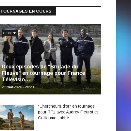
TOURNAGES EN COURS
FICTIONS
Deux épisodes de "Brigade du
Fleuve" en tournage pour France
Télévisio…
21 mai 2026 - 20:23
"Chercheurs d'or" en tournage
pour TF1 avec Audrey Fleurot et
Guillaume Labbé