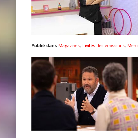
Publié dans
Magazines
,
Invités des émissions
,
Merc