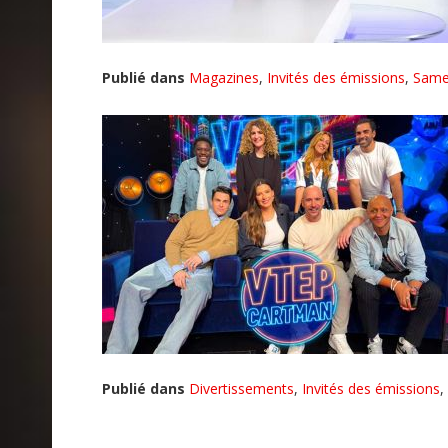
Publié dans
Magazines
,
Invités des émissions
,
Same
Publié dans
Divertissements
,
Invités des émissions
,