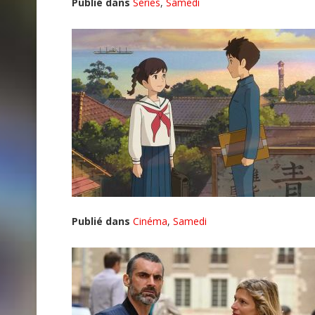
Publié dans
Séries
,
Samedi
Publié dans
Cinéma
,
Samedi