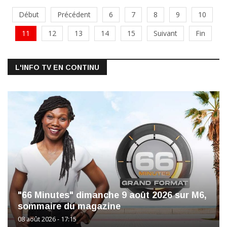
Début
Précédent
6
7
8
9
10
11
12
13
14
15
Suivant
Fin
L'INFO TV EN CONTINU
"66 Minutes" dimanche 9 août 2026 sur M6,
sommaire du magazine
08 août 2026 - 17:15