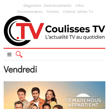
Magazines
Divertissements
Infos
Documentaires
Fictions
Cinéma
Séries TV
Vendredi