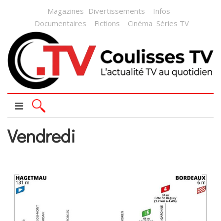
Magazines
Divertissements
Infos
Documentaires
Fictions
Cinéma
Séries TV
Vendredi