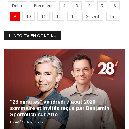
Début
Précédent
4
5
6
7
8
9
10
11
12
13
Suivant
Fin
L'INFO TV EN CONTINU
"28 minutes" vendredi 7 août 2026,
sommaire et invités reçus par Benjamin
Sportouch sur Arte
07 août 2026 - 16:17