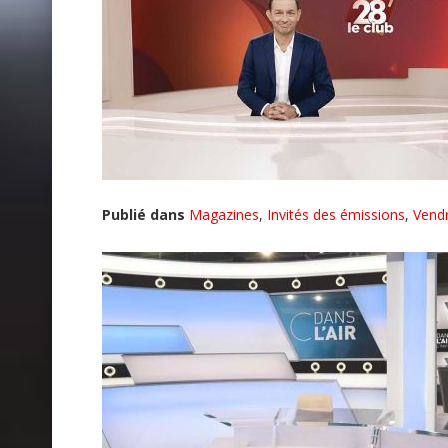
Publié dans
Magazines
,
Invités des émissions
,
Vendr