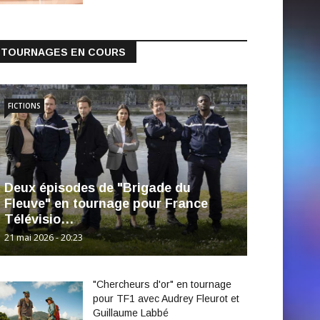
TOURNAGES EN COURS
FICTIONS
Deux épisodes de "Brigade du
Fleuve" en tournage pour France
Télévisio…
21 mai 2026 - 20:23
"Chercheurs d'or" en tournage
pour TF1 avec Audrey Fleurot et
Guillaume Labbé