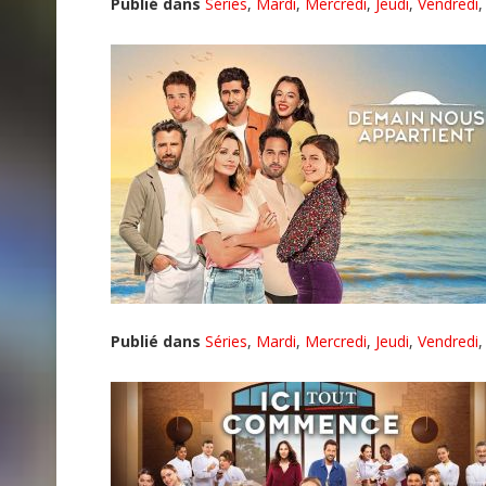
Publié dans
Séries
,
Mardi
,
Mercredi
,
Jeudi
,
Vendredi
Publié dans
Séries
,
Mardi
,
Mercredi
,
Jeudi
,
Vendredi