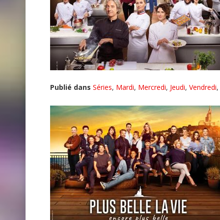
Publié dans
Séries
,
Mardi
,
Mercredi
,
Jeudi
,
Vendredi