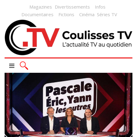
Magazines
Divertissements
Infos
Documentaires
Fictions
Cinéma
Séries TV