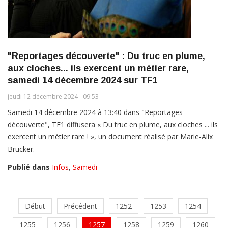
"Reportages découverte" : Du truc en plume,
aux cloches... ils exercent un métier rare,
samedi 14 décembre 2024 sur TF1
jeudi 12 décembre 2024 - 09:53
Samedi 14 décembre 2024 à 13:40 dans "Reportages
découverte", TF1 diffusera « Du truc en plume, aux cloches ... ils
exercent un métier rare ! », un document réalisé par Marie-Alix
Brucker.
Publié dans
Infos
,
Samedi
Début
Précédent
1252
1253
1254
1255
1256
1257
1258
1259
1260