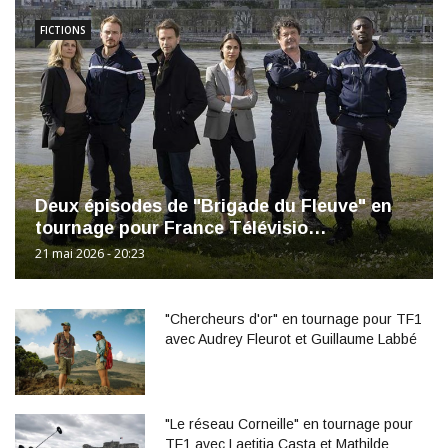
FICTIONS
Deux épisodes de "Brigade du Fleuve" en
tournage pour France Télévisio…
21 mai 2026 - 20:23
"Chercheurs d'or" en tournage pour TF1
avec Audrey Fleurot et Guillaume Labbé
"Le réseau Corneille" en tournage pour
TF1 avec Laetitia Casta et Mathilde