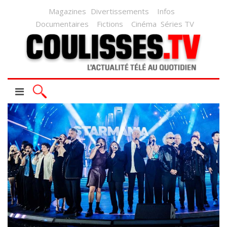
Magazines
Divertissements
Infos
Documentaires
Fictions
Cinéma
Séries TV