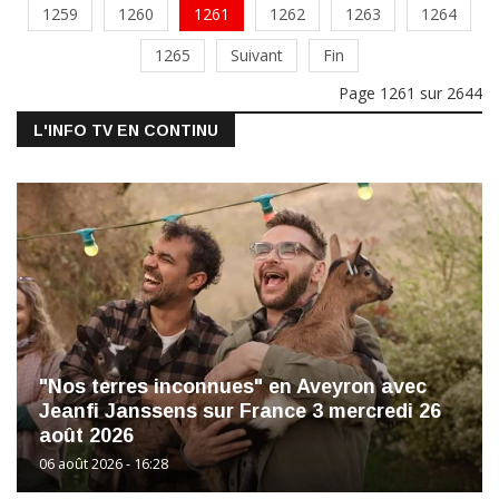
1259
1260
1261
1262
1263
1264
1265
Suivant
Fin
Page 1261 sur 2644
L'INFO TV EN CONTINU
"Nos terres inconnues" en Aveyron avec
Jeanfi Janssens sur France 3 mercredi 26
août 2026
06 août 2026 - 16:28