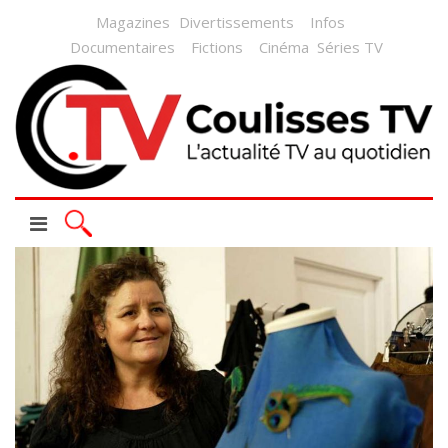
Magazines
Divertissements
Infos
Documentaires
Fictions
Cinéma
Séries TV