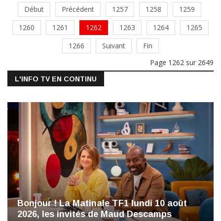
Début
Précédent
1257
1258
1259
1260
1261
1262
1263
1264
1265
1266
Suivant
Fin
Page 1262 sur 2649
L'INFO TV EN CONTINU
Bonjour ! La Matinale TF1 lundi 10 août
2026, les invités de Maud Descamps