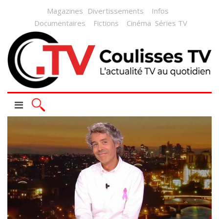
Magazines
Divertissements
Infos
Documentaires
Fictions
Cinéma
Séries TV