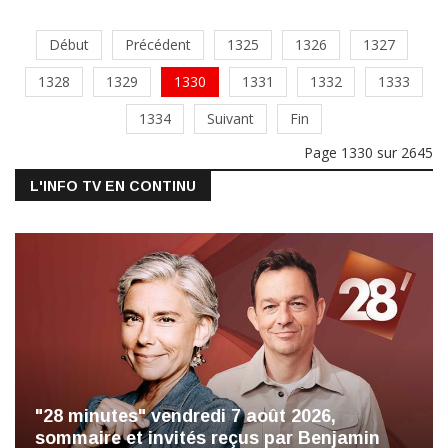
Début
Précédent
1325
1326
1327
1328
1329
1330
1331
1332
1333
1334
Suivant
Fin
Page 1330 sur 2645
L'INFO TV EN CONTINU
"28 minutes" vendredi 7 août 2026,
sommaire et invités reçus par Benjamin